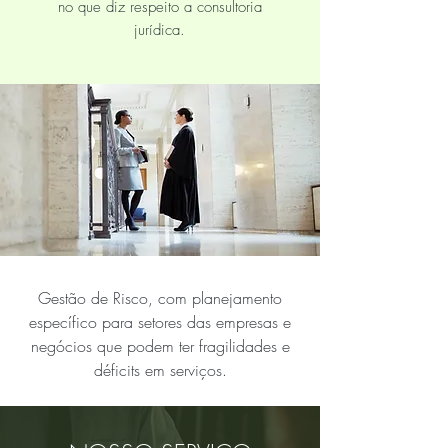
no que diz respeito a consultoria
jurídica.
Gestão de Risco, com planejamento
específico para setores das empresas e
negócios que podem ter fragilidades e
déficits em serviços.